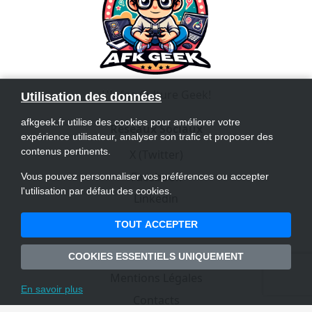
L'Infos Culture Geek!
Utilisation des données
afkgeek.fr utilise des cookies pour améliorer votre
Réseaux Sociaux
expérience utilisateur, analyser son trafic et proposer des
contenus pertinents.
X (Twitter)
Facebook
Vous pouvez personnaliser vos préférences ou accepter
l'utilisation par défaut des cookies.
Linkedin
Instagram
TOUT ACCEPTER
Liens Utiles
COOKIES ESSENTIELS UNIQUEMENT
Mentions Légales
En savoir plus
Contacts