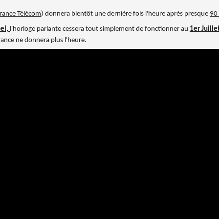
rance Télécom
) donnera bientôt une dernière fois l'heure après presque
90
pel,
l'horloge parlante cessera tout simplement de fonctionner au
1er Juill
rance ne donnera plus l'heure.