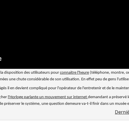
la disposition des utilisateurs pour
connaitre l'heure
(téléphone, montre, ord
nées une chute considérable de son utilisation. En effet peu de gens l'utilis
és il en devient compliqué pour l'opérateur de l'entretenir et de le mainten
ncher
l'Horloge parlante un mouvement sur internet
demandant a préservé l
e préserver le système, une question demeure va-t-il finir dans un musée e
Derniè