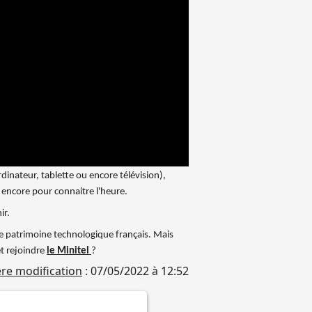
inateur, tablette ou encore télévision),
e encore pour connaitre l'heure.
ir.
e patrimoine technologique français. Mais
t rejoindre
le Minitel
?
re modification
: 07/05/2022 à 12:52